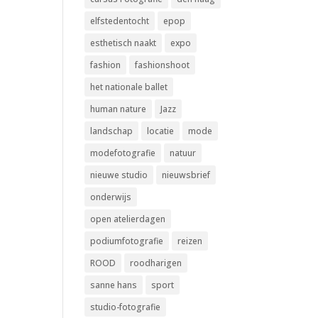
elfstedentocht
epop
esthetisch naakt
expo
fashion
fashionshoot
het nationale ballet
human nature
Jazz
landschap
locatie
mode
modefotografie
natuur
nieuwe studio
nieuwsbrief
onderwijs
open atelierdagen
podiumfotografie
reizen
ROOD
roodharigen
sanne hans
sport
studio-fotografie