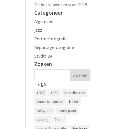
De beste wensen voor 2015
Categorieën
Algemeen
Jazz
Portretfotografie
Reportagefotografie
Studio 24
Zoeken
Tags
1977
1983
Amerika-reis
Anton Koopman
ballet
bellypaint
body paint
casting
China
cursus Fotografie
den haag